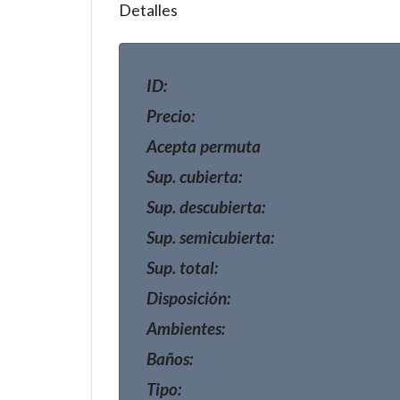
Detalles
ID:
Precio:
Acepta permuta
Sup. cubierta:
Sup. descubierta:
Sup. semicubierta:
Sup. total:
Disposición:
Ambientes:
Baños:
Tipo: