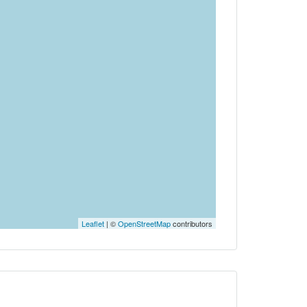
Leaflet
| ©
OpenStreetMap
contributors