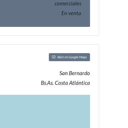
comerciales
En venta
Abrir en Google Maps
San Bernardo
Bs.As. Costa Atlántica