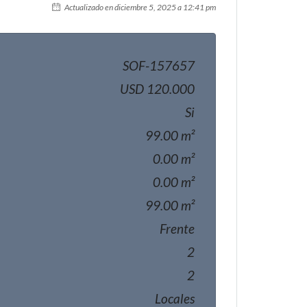
Actualizado en diciembre 5, 2025 a 12:41 pm
SOF-157657
USD 120.000
Si
99.00 m²
0.00 m²
0.00 m²
99.00 m²
Frente
2
2
Locales