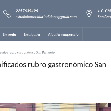
2257639496
J. C. C
estudioinmobiliariodidone@gmail.com
San Ber
En venta
En alquiler
Alquiler temporario
ficados rubro gastronómico San Bernardo
nificados rubro gastronómico San